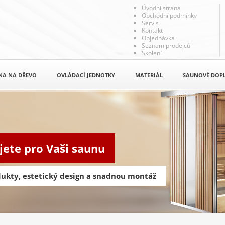
Úvodní strana
Obchodní podmínky
Servis
Kontakt
Objednávka
Seznam prodejců
Školení
NA NA DŘEVO
OVLÁDACÍ JEDNOTKY
MATERIÁL
SAUNOVÉ DOP
jete pro Vaši saunu
odukty, estetický design a snadnou montáž