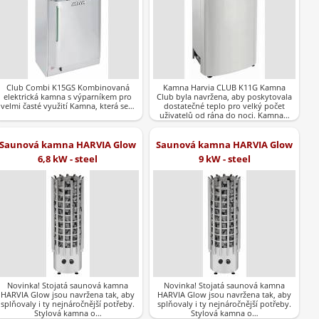
Club Combi K15GS Kombinovaná
Kamna Harvia CLUB K11G Kamna
elektrická kamna s výparníkem pro
Club byla navržena, aby poskytovala
velmi časté využití Kamna, která se…
dostatečné teplo pro velký počet
uživatelů od rána do noci. Kamna…
Saunová kamna HARVIA Glow
Saunová kamna HARVIA Glow
6,8 kW - steel
9 kW - steel
Novinka! Stojatá saunová kamna
Novinka! Stojatá saunová kamna
HARVIA Glow jsou navržena tak, aby
HARVIA Glow jsou navržena tak, aby
splňovaly i ty nejnáročnější potřeby.
splňovaly i ty nejnáročnější potřeby.
Stylová kamna o…
Stylová kamna o…