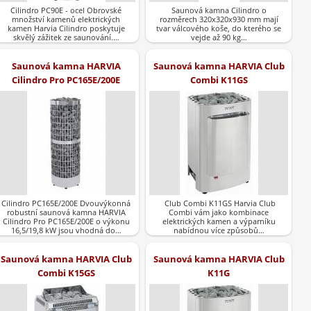
Cilindro PC90E - ocel Obrovské
Saunová kamna Cilindro o
množství kamenů elektrických
rozměrech 320x320x930 mm mají
kamen Harvia Cilindro poskytuje
tvar válcového koše, do kterého se
skvělý zážitek ze saunování.…
vejde až 90 kg…
Saunová kamna HARVIA
Saunová kamna HARVIA Club
Cilindro Pro PC165E/200E
Combi K11GS
Cilindro PC165E/200E Dvouvýkonná
Club Combi K11GS Harvia Club
robustní saunová kamna HARVIA
Combi vám jako kombinace
Cilindro Pro PC165E/200E o výkonu
elektrických kamen a výparníku
16,5/19,8 kW jsou vhodná do…
nabídnou více způsobů…
Saunová kamna HARVIA Club
Saunová kamna HARVIA Club
Combi K15GS
K11G