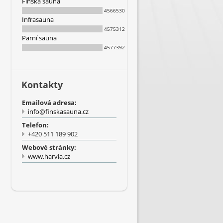
Finská sauna
4566530
Infrasauna
4575312
Parní sauna
4577392
Kontakty
Emailová adresa:
info@finskasauna.cz
Telefon:
+420 511 189 902
Webové stránky:
www.harvia.cz