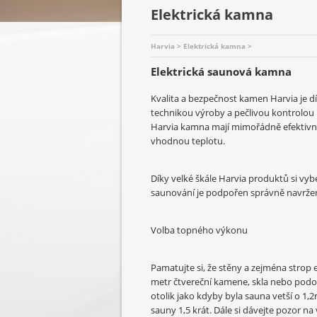
Elektrická kamna
Harvia > Elektrická kamna >
Elektrická saunová kamna
Kvalita a bezpečnost kamen Harvia je d
technikou výroby a pečlivou kontrolou k
Harvia kamna mají mimořádně efektivní
vhodnou teplotu.
Díky velké škále Harvia produktů si vy
saunování je podpořen správně navrž
Volba topného výkonu
Pamatujte si, že stěny a zejména strop 
metr čtvereční kamene, skla nebo pod
otolik jako kdyby byla sauna vetší o 1
sauny 1,5 krát. Dále si dávejte pozor na