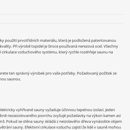
íky použití prvotřídních materiálu, která je podložená patentovanou
vality. Při výrobě topidel je široce používaná nerezová ocel. Všechny
 cirkulace vzduchového systému, který rychle rozehřeje saunu na
berete ten správný výrobek pro vaše potřeby. Požadovaný požitek ze
enou saunou.
elektricky vyhřívané sauny vyžaduje účinnou tepelnou izolaci. Jeden
obně nezaizolovaného povrchu zvyšujé požadavky na výkon kamen asi
,2m3. Pokud se stěna sauny skládá z neizolavého dřeva vynásobte objem
 větrání sauny. Efektivní cirkulace vzduchu zajistí že lidé v sauně mohou