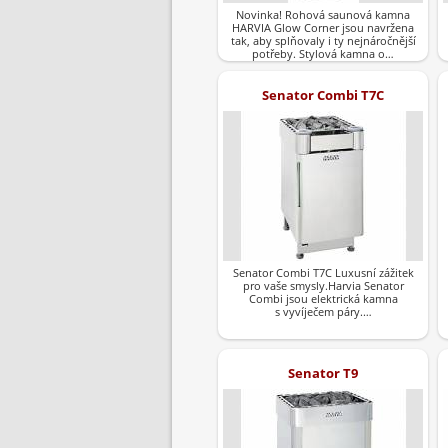
Novinka! Rohová saunová kamna
HARVIA Glow Corner jsou navržena
tak, aby splňovaly i ty nejnáročnější
potřeby. Stylová kamna o…
Senator Combi T7C
Senator Combi T7C Luxusní zážitek
pro vaše smysly.Harvia Senator
Combi jsou elektrická kamna
s vyvíječem páry.…
Senator T9