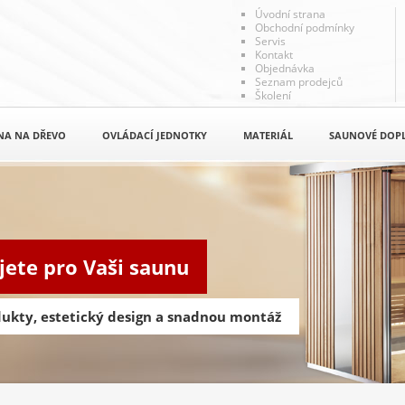
Úvodní strana
Obchodní podmínky
Servis
Kontakt
Objednávka
Seznam prodejců
Školení
NA NA DŘEVO
OVLÁDACÍ JEDNOTKY
MATERIÁL
SAUNOVÉ DOP
jete pro Vaši saunu
odukty, estetický design a snadnou montáž