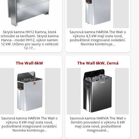
Skrytá kamna HH12 Kamna, která
Saunová kamna HARVIA The Wall o
schováte za lavičkami. Skrytá kamna
výkonu 4,5 kW mají zcela nové,
Harvia - model HH12, výkon kamen
podsvětlené integrované ovládání.
12 kW. Určeno pro sauny o velikosti
Novinka kombinuje…
12-17…
The Wall 6kW
The Wall 6kW, černá
Saunová kamna HARVIA The Wall o
Saunová kamna HARVIA The Wall v
výkonu 6 kW mají zcela nové,
černém provedení o výkonu 6 kW
podsvětlené integrované ovládání.
mají zcela nové, podsvětlené
Novinka kombinuje…
integrované…