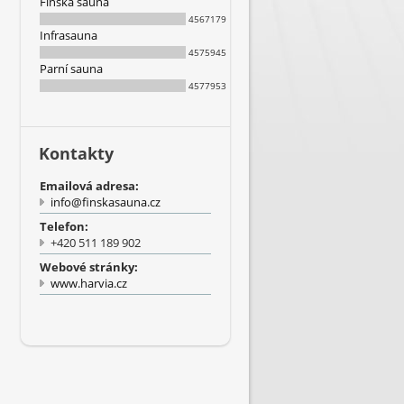
Finská sauna
4567179
Infrasauna
4575945
Parní sauna
4577953
Kontakty
Emailová adresa:
info@finskasauna.cz
Telefon:
+420 511 189 902
Webové stránky:
www.harvia.cz