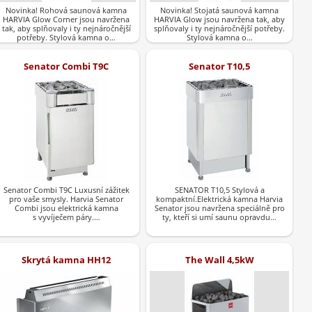
Novinka! Rohová saunová kamna
Novinka! Stojatá saunová kamna
HARVIA Glow Corner jsou navržena
HARVIA Glow jsou navržena tak, aby
tak, aby splňovaly i ty nejnáročnější
splňovaly i ty nejnáročnější potřeby.
potřeby. Stylová kamna o…
Stylová kamna o…
Senator Combi T9C
Senator T10,5
Senator Combi T9C Luxusní zážitek
SENATOR T10,5 Stylová a
pro vaše smysly. Harvia Senator
kompaktní.Elektrická kamna Harvia
Combi jsou elektrická kamna
Senator jsou navržena speciálně pro
s vyvíječem páry.…
ty, kteří si umí saunu opravdu…
Skrytá kamna HH12
The Wall 4,5kW