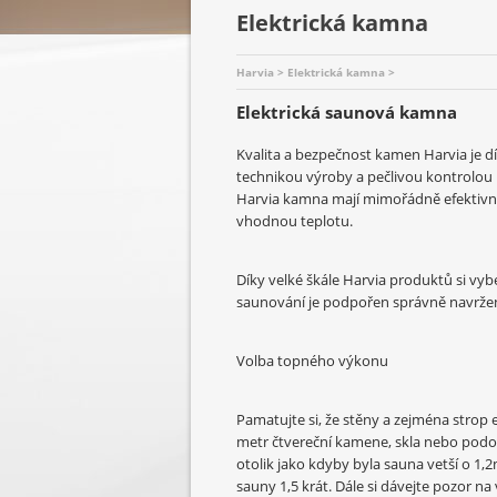
Elektrická kamna
Harvia > Elektrická kamna >
Elektrická saunová kamna
Kvalita a bezpečnost kamen Harvia je d
technikou výroby a pečlivou kontrolou k
Harvia kamna mají mimořádně efektivní
vhodnou teplotu.
Díky velké škále Harvia produktů si vy
saunování je podpořen správně navrž
Volba topného výkonu
Pamatujte si, že stěny a zejména strop 
metr čtvereční kamene, skla nebo pod
otolik jako kdyby byla sauna vetší o 1
sauny 1,5 krát. Dále si dávejte pozor na