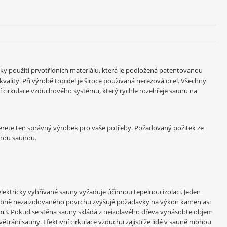
íky použití prvotřídních materiálu, která je podložená patentovanou
vality. Při výrobě topidel je široce používaná nerezová ocel. Všechny
 cirkulace vzduchového systému, který rychle rozehřeje saunu na
berete ten správný výrobek pro vaše potřeby. Požadovaný požitek ze
enou saunou.
elektricky vyhřívané sauny vyžaduje účinnou tepelnou izolaci. Jeden
obně nezaizolovaného povrchu zvyšujé požadavky na výkon kamen asi
,2m3. Pokud se stěna sauny skládá z neizolavého dřeva vynásobte objem
 větrání sauny. Efektivní cirkulace vzduchu zajistí že lidé v sauně mohou