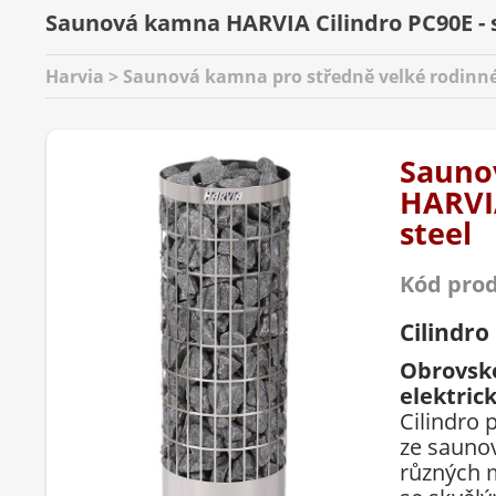
Saunová kamna HARVIA Cilindro PC90E - 
Harvia > Saunová kamna pro středně velké rodinné
Sauno
HARVIA
steel
Kód pro
Cilindro
Obrovsk
elektri
Cilindro 
ze saunov
různých 