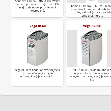
Saunová kamna HARVIA The Wall v
černém provedení o výkonu 8 kW
Kamna Cilindro PC66 jsou men
mají zcela nové, podsvětlené
variantou, která patří do oblíb
integrované…
rodiny válcovitých saunových
topidel Cilindro.…
Vega BC60
Vega BC80E
Vega BC60 Základní ohřívač nejvyšší
VEGA BC80E Základní ohřívač
třídy.Harvia Vega je elegantní
nejvyšší třídy.Harvia Vega je
ohřívač, který je snadný k…
elegantní ohřívač, který je snad
k…