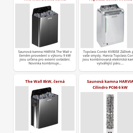
Saunová kamna HARVIA The Wall v
Topclass Combi KV80SE Zážitek 
černém provedení o výkonu 9 kW
vaše smysly. Harvia Topclass Co
jsou určena pro externí ovládání.
jsou kombinovaná elektrická ka
Novinka kombinuje…
vytvářející páru.…
The Wall 8kW, černá
Saunová kamna HARVI
Cilindro PC66 6 kW