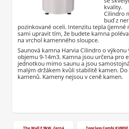
se skvěl
kvality.
Cilindro 
buď z ner
pozinkované oceli. Intenzitu tepla (jemné
sami upravit tím, že budete kamna poléva
na vrchol kamenného sloupce.
Saunová kamna Harvia Cilindro o výkonu 
objemu 9-14m3. Kamna jsou určena pro ex
jednotkou mimo saunu a jsou samostojná, 
malým držákem kvůli stabilitě kamen. Do
kamenů. Kameny nejsou v ceně kamen.
The Wall E 9kW, černá
Topclass Combi KV80SE