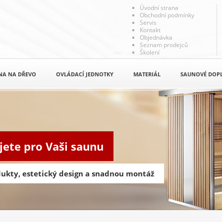
Úvodní strana
Obchodní podmínky
Servis
Kontakt
Objednávka
Seznam prodejců
Školení
NA NA DŘEVO
OVLÁDACÍ JEDNOTKY
MATERIÁL
SAUNOVÉ DOP
jete pro Vaši saunu
odukty, estetický design a snadnou montáž