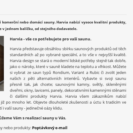
ní komerční nebo domácí sauny.
Harvia nabízí vysoce kvalitní produkty,
e v jednom balíčku, od stejného dodavatele.
Harvia - vše co potřebujete pro vaši saunu.
Harvia představuje obsáhlou sbírku saunových produktů od těch
standardních až po vybrané speciální, a to vše v nejvyšší kvalitě.
Harvia design se stará o moderní lidské potřeby stejně tak dobře,
jako o nároky, které v sauně kladete na teplotu a vlhkost. Můžete
si vybrat ze saun typů Rondium, Variant a Rubic či zvolit jeden
našich z pěti alternativních interiérů. Vybavte si svoji saunu
přesně tak, jak chcete; saunovými kamny, světly, skleněnými
dveřmi, okny, lavicemi, panely, dekorativními kamennými stěnami
či dalšími produkty Harvia. Harvia všem zákazníkům nabízí
 již po mnoho let. Objevte dlouholeté zkušenosti a úctu k tradicím ve
 i vaší sauny - jedinečné oázy klidu.
ůžeme Vám s realizací sauny u Vás.
uny nebo produkty:
Poptávkový e-mail