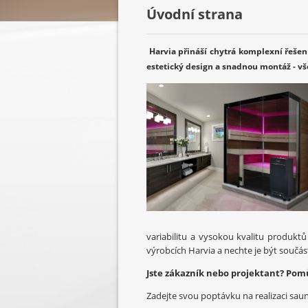
Úvodní strana
Harvia přináší chytrá komplexní řeše
estetický design a snadnou montáž - vš
variabilitu a vysokou kvalitu produktů
výrobcích Harvia a nechte je být součástí
Jste zákazník nebo projektant? Pom
Zadejte svou poptávku na realizaci sa