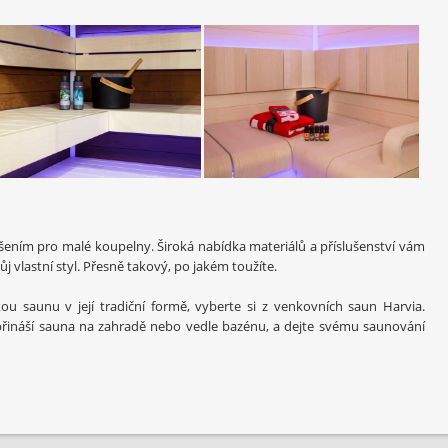
šením pro malé koupelny. Široká nabídka materiálů a příslušenství vám
ůj vlastní styl. Přesně takový, po jakém toužíte.
kou saunu v její tradiční formě, vyberte si z venkovních saun Harvia.
 přináší sauna na zahradě nebo vedle bazénu, a dejte svému saunování