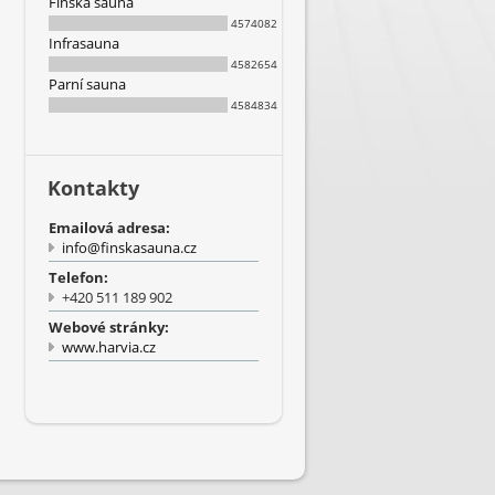
Finská sauna
4574082
Infrasauna
4582654
Parní sauna
4584834
Kontakty
Emailová adresa:
info@finskasauna.cz
Telefon:
+420 511 189 902
Webové stránky:
www.harvia.cz