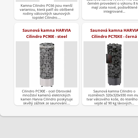
černém provedení o výkonu 8 
Kamna Cilindro PC66 jsou menší
mají zcela nové, podsvětlené
variantou, která patří do oblíbené
integrované…
rodiny válcovitých saunových
topidel Cilindro.…
Saunová kamna HARVIA
Saunová kamna HARVI
Cilindro PC90E - steel
Cilindro PC70XE - černá
Cilindro PC90E - ocel Obrovské
Saunová kamna Cilindro o
množství kamenů elektrických
rozměrech 320x320x930 mm ma
kamen Harvia Cilindro poskytuje
tvar válcového koše, do kterého
skvělý zážitek ze saunování.…
vejde až 90 kg lávových…