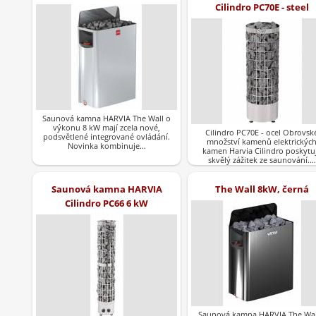
Cilindro PC70E - steel
Saunová kamna HARVIA The Wall o
výkonu 8 kW mají zcela nové,
Cilindro PC70E - ocel Obrovsk
podsvětlené integrované ovládání.
množství kamenů elektrickýc
Novinka kombinuje…
kamen Harvia Cilindro poskytu
skvělý zážitek ze saunování.…
Saunová kamna HARVIA
The Wall 8kW, černá
Cilindro PC66 6 kW
Saunová kamna HARVIA The Wal