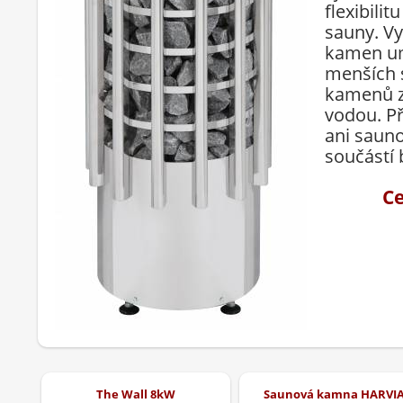
flexibilit
sauny. Vy
kamen um
menších 
kamenů zv
vodou. Př
ani saun
součástí 
Ce
The Wall 8kW
Saunová kamna HARVI