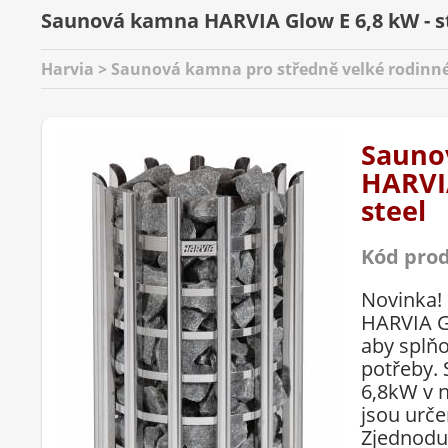
Saunová kamna HARVIA Glow E 6,8 kW - s
Harvia > Saunová kamna pro středně velké rodinné
Sauno
HARVIA
steel
Kód pro
Novinka!
HARVIA G
aby splňo
potřeby.
6,8kW v 
jsou urče
Zjednoduš