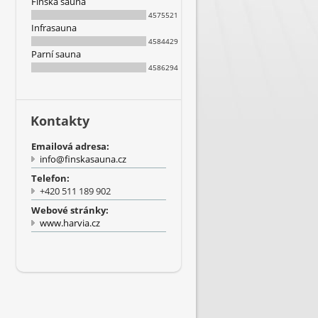
Finská sauna
4575521
Infrasauna
4584429
Parní sauna
4586294
Kontakty
Emailová adresa:
info@finskasauna.cz
Telefon:
+420 511 189 902
Webové stránky:
www.harvia.cz