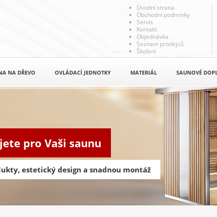
Úvodní strana
Obchodní podmínky
Servis
Kontakt
Objednávka
Seznam prodejců
Školení
NA NA DŘEVO
OVLÁDACÍ JEDNOTKY
MATERIÁL
SAUNOVÉ DOP
jete pro Vaši saunu
odukty, estetický design a snadnou montáž