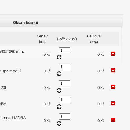
Obsah košíku
Cena /
Celková
Poček kusů
kus
cena
 690x1890 mm,
0 Kč
0 Kč
IA spa modul
0 Kč
0 Kč
 20l
0 Kč
0 Kč
olše
0 Kč
0 Kč
 kamna, HARVIA
0 Kč
0 Kč