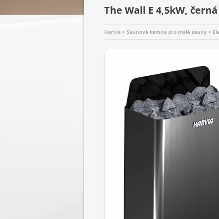
The Wall E 4,5kW, černá
Harvia > Saunová kamna pro malé sauny > El