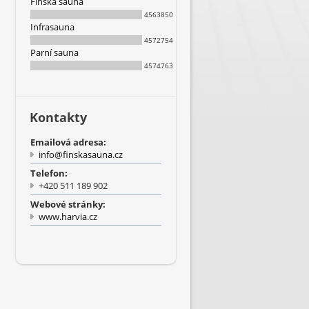
Finská sauna
4563850
Infrasauna
4572754
Parní sauna
4574763
Kontakty
Emailová adresa:
info@finskasauna.cz
Telefon:
+420 511 189 902
Webové stránky:
www.harvia.cz