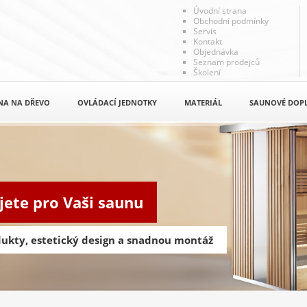
Úvodní strana
Obchodní podmínky
Servis
Kontakt
Objednávka
Seznam prodejců
Školení
NA NA DŘEVO
OVLÁDACÍ JEDNOTKY
MATERIÁL
SAUNOVÉ DOP
jete pro Vaši saunu
odukty, estetický design a snadnou montáž