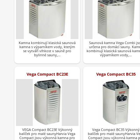
Kamna kombinují klasická saunová
Saunová kamna Vega Combi js
kamna s výparníkem vody, kterým
určena pro domácí sauny. Kam
se vytváří vlhkost v sauně pro
kombinují klasická saunová kam
bylinné sauny,…
výparníkem vody,…
Vega Compact BC23E
Vega Compact BC35
VEGA Compact BC23E Výkonný
Vega Compact BC35 Výkonný
balíček pro malé saunyHarvia Vega
balíček pro malé saunyHarvia V
Compact jsou výkonná kamna pro
Compact jsou výkonná kamna 