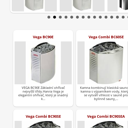
Vega BC90E
Vega Combi BC60SE
VEGA BC90E Základní ohřívač
Kamna kombinují klasická saun
nejvyšší třídy.Harvia Vega je
kamna s výparníkem vody, kte
elegantní ohřívač, který je snadný
se vytváří vlhkost v sauně pro
k…
bylinné sauny,…
Vega Combi BC90SE
Vega Combi BC90SEA