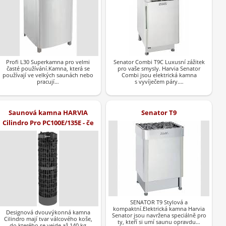
Profi L30 Superkamna pro velmi
Senator Combi T9C Luxusní zážitek
časté používání.Kamna, která se
pro vaše smysly. Harvia Senator
používají ve velkých saunách nebo
Combi jsou elektrická kamna
pracují…
s vyvíječem páry.…
Saunová kamna HARVIA
Senator T9
Cilindro Pro PC100E/135E - če
SENATOR T9 Stylová a
kompaktní.Elektrická kamna Harvia
Designová dvouvýkonná kamna
Senator jsou navržena speciálně pro
Cilindro mají tvar válcového koše,
ty, kteří si umí saunu opravdu…
do kterého se vejde až 140 kg