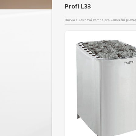
Profi L33
Harvia > Saunová kamna pro komerční provoz