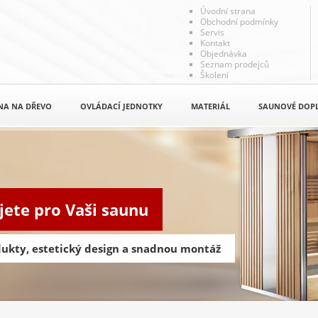
Úvodní strana
Obchodní podmínky
Servis
Kontakt
Objednávka
Seznam prodejců
Školení
NA NA DŘEVO
OVLÁDACÍ JEDNOTKY
MATERIÁL
SAUNOVÉ DOP
jete pro Vaši saunu
odukty, estetický design a snadnou montáž