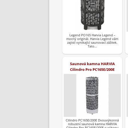
Legend PO165 Harvia Legend –
mocný originál. Harvia Legend vám
zajistí vynikající saunovací zážitek.
Tato…
Saunová kamna HARVIA
Cilindro Pro PC165E/200E
Cilindro PC165E/200E Dvouvýkonná
robustní saunová kamna HARVIA
Cilindro Pro PC165E/200E o výkonu