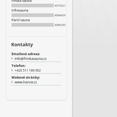
Finská sauna
4575521
Infrasauna
4584429
Parní sauna
4586293
Kontakty
Emailová adresa:
info@finskasauna.cz
Telefon:
+420 511 189 902
Webové stránky:
www.harvia.cz