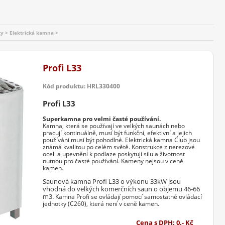
y > Elektrická kamna >
Profi L33
Kód produktu: HRL330400
Profi L33
Superkamna pro velmi časté používání.
Kamna, která se používají ve velkých saunách nebo
pracují kontinuálně, musí být funkční, efektivní a jejich
používání musí být pohodlné. Elektrická kamna Club jsou
známá kvalitou po celém světě. Konstrukce z nerezové
oceli a upevnění k podlaze poskytují sílu a životnost
nutnou pro časté používání. Kameny nejsou v ceně
kamen.
Saunová kamna Profi L33 o výkonu 33kW jsou
vhodná do velkých komerčních saun o objemu 46-66
m3.
Kamna Profi se ovládají pomocí samostatné ovládací
jednotky (C260), která není v ceně kamen.
Cena s DPH: 0,- Kč