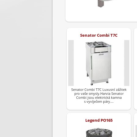
Senator Combi T7C
Senator Combi T7C Luxusní zážitek
pro vaše smysly.Harvia Senator
Combi jsou elektrická kamna
s vyvíječem páry.…
Legend PO165