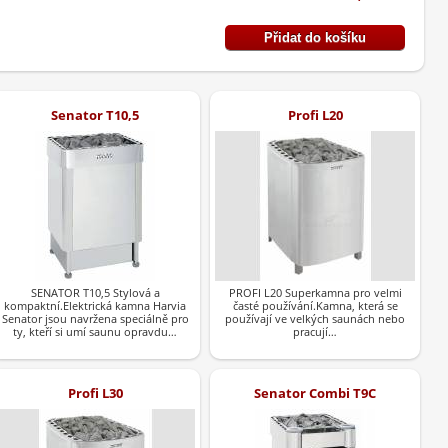
Senator T10,5
Profi L20
SENATOR T10,5 Stylová a
PROFI L20 Superkamna pro velmi
kompaktní.Elektrická kamna Harvia
časté používání.Kamna, která se
Senator jsou navržena speciálně pro
používají ve velkých saunách nebo
ty, kteří si umí saunu opravdu…
pracují…
Profi L30
Senator Combi T9C