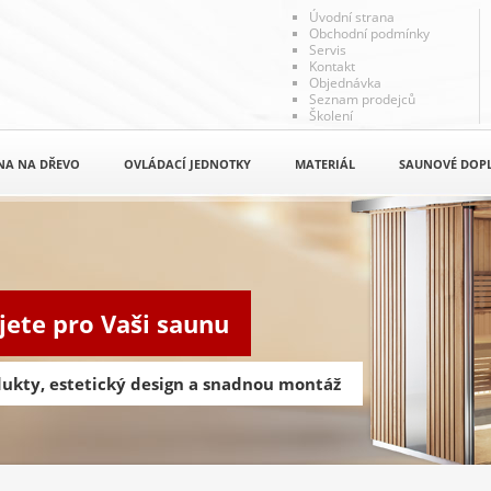
Úvodní strana
Obchodní podmínky
Servis
Kontakt
Objednávka
Seznam prodejců
Školení
NA NA DŘEVO
OVLÁDACÍ JEDNOTKY
MATERIÁL
SAUNOVÉ DOP
jete pro Vaši saunu
odukty, estetický design a snadnou montáž