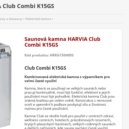
 Club Combi K15GS
ny a biosauny > Elektrická kamna >
Saunová kamna HARVIA Club
Combi K15GS
Kód produktu: HRKG150400S
Club Combi K15GS
Kombinovaná elektrická kamna s výparníkem pro
velmi časté využití
Kamna, která se používají ve velkých saunách nebo
pracují kontinuálně, musí být funkční, efektivní a jejich
používání musí být pohodlné. Elektrická kamna Club jsou
známá kvalitou po celém světě. Konstrukce z nerezové
oceli a upevnění k podlaze poskytují sílu a životnost
nutnou pro časté používání.
Kamna Club se skvěle hodí pro použití v centrech zdraví,
wellness centrech, hotelech, prázdninových resortech,
krytých plaveckých bazénech, velkých rodinných saunách
a dalších zařízeních, kde sauna nachází časté využití.