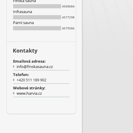
Finská sauna
4568684
Infrasauna
4577298
Parní sauna
4579586
Kontakty
Emailová adresa:
info@finskasauna.cz
Telefon:
+420 511 189 902
Webové stránky:
www.harvia.cz