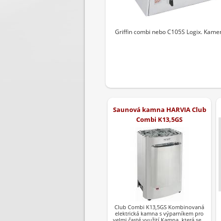
Griffin combi nebo C105S Logix. Kame
Saunová kamna HARVIA Club
Combi K13,5GS
Club Combi K13,5GS Kombinovaná
elektrická kamna s výparníkem pro
velmi časté využití Kamna, která se…