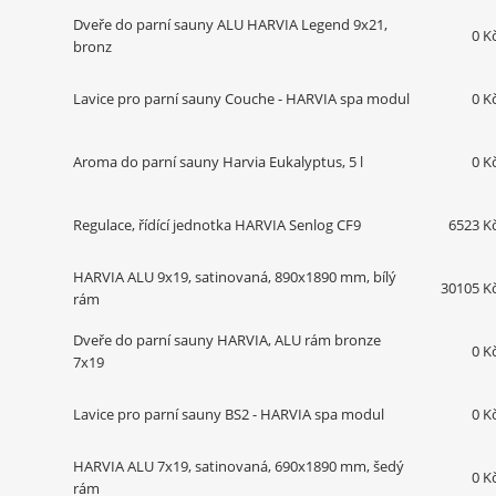
Dveře do parní sauny ALU HARVIA Legend 9x21,
0 K
bronz
Lavice pro parní sauny Couche - HARVIA spa modul
0 K
Aroma do parní sauny Harvia Eukalyptus, 5 l
0 K
Regulace, řídící jednotka HARVIA Senlog CF9
6523 K
HARVIA ALU 9x19, satinovaná, 890x1890 mm, bílý
30105 K
rám
Dveře do parní sauny HARVIA, ALU rám bronze
0 K
7x19
Lavice pro parní sauny BS2 - HARVIA spa modul
0 K
HARVIA ALU 7x19, satinovaná, 690x1890 mm, šedý
0 K
rám