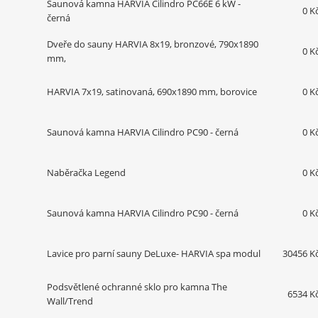
Saunová kamna HARVIA Cilindro PC66E 6 kW -
0 K
černá
Dveře do sauny HARVIA 8x19, bronzové, 790x1890
0 K
mm,
HARVIA 7x19, satinovaná, 690x1890 mm, borovice
0 K
Saunová kamna HARVIA Cilindro PC90 - černá
0 K
Naběračka Legend
0 K
Saunová kamna HARVIA Cilindro PC90 - černá
0 K
Lavice pro parní sauny DeLuxe- HARVIA spa modul
30456 K
Podsvětlené ochranné sklo pro kamna The
6534 K
Wall/Trend