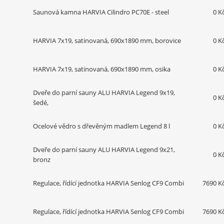
Saunová kamna HARVIA Cilindro PC70E - steel
0 K
HARVIA 7x19, satinovaná, 690x1890 mm, borovice
0 K
HARVIA 7x19, satinovaná, 690x1890 mm, osika
0 K
Dveře do parní sauny ALU HARVIA Legend 9x19,
0 K
šedé,
Ocelové vědro s dřevěným madlem Legend 8 l
0 K
Dveře do parní sauny ALU HARVIA Legend 9x21,
0 K
bronz
Regulace, řídící jednotka HARVIA Senlog CF9 Combi
7690 K
Regulace, řídící jednotka HARVIA Senlog CF9 Combi
7690 K