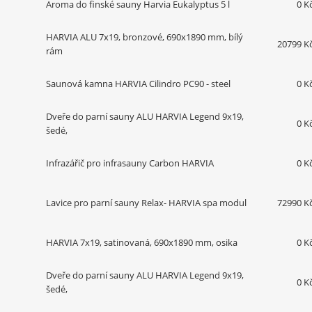
Aroma do finské sauny Harvia Eukalyptus 5 l
0 K
HARVIA ALU 7x19, bronzové, 690x1890 mm, bílý
20799 K
rám
Saunová kamna HARVIA Cilindro PC90 - steel
0 K
Dveře do parní sauny ALU HARVIA Legend 9x19,
0 K
šedé,
Infrazářič pro infrasauny Carbon HARVIA
0 K
Lavice pro parní sauny Relax- HARVIA spa modul
72990 K
HARVIA 7x19, satinovaná, 690x1890 mm, osika
0 K
Dveře do parní sauny ALU HARVIA Legend 9x19,
0 K
šedé,