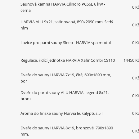
Saunová kamna HARVIA Cilindro PC66E 6 kW -
0 K
černá
HARVIA ALU 9x21, satinovaná, 890x2090 mm, šedý
0 K
rám
Lavice pro parní sauny Sleep - HARVIA spa modul
0 K
Regulace, řídící jednotka HARVIA Xafir Combi CS110
14450 K
Dveře do sauny HARVIA 7x19, čiré, 690x1890 mm,
0 K
bor
Dveře do parní sauny ALU HARVIA Legend 8x21,
0 K
bronz
Aroma do finské sauny Harvia Eukalyptus 5 l
0 K
Dveře do sauny HARVIA 8x19, bronzové, 790x1890
0 K
mm,