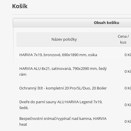
Košík
Obsah košíku
Cena /
Název položky
kus
HARVIA 7x19, bronzové, 690x1890 mm, osika
0 K
HARVIA ALU 8x21, satinovaná, 790x2090 mm, šedý
0 K
rám
Ochranný štít - kompletní 20 Pro/SL/Duo, 20 Boiler
0 K
Dveře do parní sauny ALU HARVIA Legend 7x19,
0 K
šedé,
Bezpečnostní snímač/vypínač nad kamna, HARVIA
0 K
heat