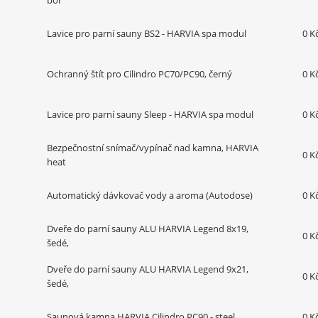
bor
Lavice pro parní sauny BS2 - HARVIA spa modul
0 K
Ochranný štít pro Cilindro PC70/PC90, černý
0 K
Lavice pro parní sauny Sleep - HARVIA spa modul
0 K
Bezpečnostní snímač/vypínač nad kamna, HARVIA
0 K
heat
Automatický dávkovač vody a aroma (Autodose)
0 K
Dveře do parní sauny ALU HARVIA Legend 8x19,
0 K
šedé,
Dveře do parní sauny ALU HARVIA Legend 9x21,
0 K
šedé,
Saunová kamna HARVIA Cilindro PC90 - steel
0 K