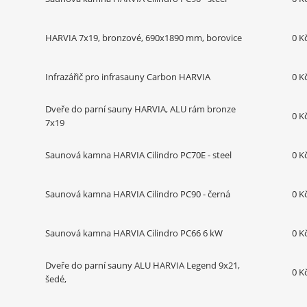
HARVIA 7x19, bronzové, 690x1890 mm, borovice
0 K
Infrazářič pro infrasauny Carbon HARVIA
0 K
Dveře do parní sauny HARVIA, ALU rám bronze
0 K
7x19
Saunová kamna HARVIA Cilindro PC70E - steel
0 K
Saunová kamna HARVIA Cilindro PC90 - černá
0 K
Saunová kamna HARVIA Cilindro PC66 6 kW
0 K
Dveře do parní sauny ALU HARVIA Legend 9x21,
0 K
šedé,