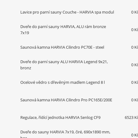
Lavice pro parní sauny Couche - HARVIA spa modul
0 K
Dveře do parní sauny HARVIA, ALU rám bronze
0 K
7x19
Saunová kamna HARVIA Cilindro PC70E - steel
0 K
Dveře do parní sauny ALU HARVIA Legend 9x21,
0 K
bronz
Ocelové vědro s dřevěným madlem Legend 8 l
0 K
Saunová kamna HARVIA Cilindro Pro PC165E/200E
0 K
Regulace, řídící jednotka HARVIA Senlog CF9
6523 K
Dveře do sauny HARVIA 7x19, čiré, 690x1890 mm,
0 K