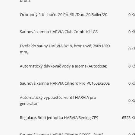
bronz
Ochranný štít - boční 20 Pro/SL/Duo, 20 Boiler/20
0 K
Saunová kamna HARVIA Club Combi K11GS
0 K
Dveře do sauny HARVIA 8x19, bronzové, 790x1890
0 K
mm,
Automatický dávkovač vody a aroma (Autodose)
0 K
Saunová kamna HARVIA Cilindro Pro PC165E/200E
0 K
Automatický vypouštěcí ventil HARVIA pro
0 K
generátor
Regulace, řídící jednotka HARVIA Senlog CF9
6523 K
Saunová kamna HARVIA Cilindro PC90E - černá
0 K