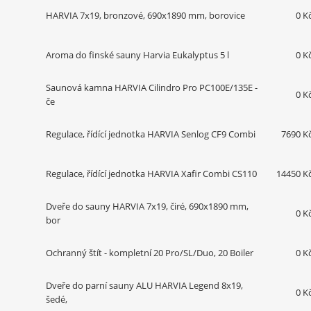
HARVIA 7x19, bronzové, 690x1890 mm, borovice
0 K
Aroma do finské sauny Harvia Eukalyptus 5 l
0 K
Saunová kamna HARVIA Cilindro Pro PC100E/135E -
0 K
če
Regulace, řídící jednotka HARVIA Senlog CF9 Combi
7690 K
Regulace, řídící jednotka HARVIA Xafir Combi CS110
14450 K
Dveře do sauny HARVIA 7x19, čiré, 690x1890 mm,
0 K
bor
Ochranný štít - kompletní 20 Pro/SL/Duo, 20 Boiler
0 K
Dveře do parní sauny ALU HARVIA Legend 8x19,
0 K
šedé,