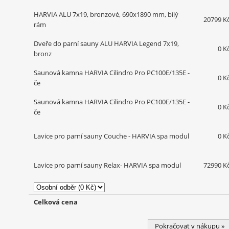
HARVIA ALU 7x19, bronzové, 690x1890 mm, bílý
20799 K
rám
Dveře do parní sauny ALU HARVIA Legend 7x19,
0 K
bronz
Saunová kamna HARVIA Cilindro Pro PC100E/135E -
0 K
če
Saunová kamna HARVIA Cilindro Pro PC100E/135E -
0 K
če
Lavice pro parní sauny Couche - HARVIA spa modul
0 K
Lavice pro parní sauny Relax- HARVIA spa modul
72990 K
Celková cena
Pokračovat v nákupu »