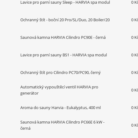
Lavice pro parní sauny Sleep - HARVIA spa modul
0 K
Ochranný štít - boční 20 Pro/SL/Duo, 20 Boiler/20
0 K
Saunová kamna HARVIA Cilindro PC90E - černá
0 K
Lavice pro parní sauny BS1 - HARVIA spa modul
0 K
Ochranný štít pro Cilindro PC70/PC90, černý
0 K
Automatický vypouštěcí ventil HARVIA pro
0 K
generátor
Aroma do sauny Harvia - Eukalyptus, 400 ml
0 K
Saunová kamna HARVIA Cilindro PC66E 6 kW -
0 K
černá