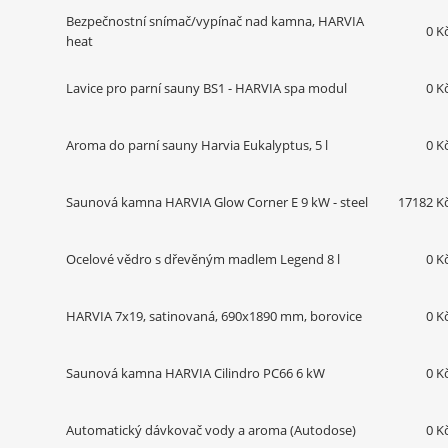
Bezpečnostní snímač/vypínač nad kamna, HARVIA
0 K
heat
Lavice pro parní sauny BS1 - HARVIA spa modul
0 K
Aroma do parní sauny Harvia Eukalyptus, 5 l
0 K
Saunová kamna HARVIA Glow Corner E 9 kW - steel
17182 K
Ocelové vědro s dřevěným madlem Legend 8 l
0 K
HARVIA 7x19, satinovaná, 690x1890 mm, borovice
0 K
Saunová kamna HARVIA Cilindro PC66 6 kW
0 K
Automatický dávkovač vody a aroma (Autodose)
0 K