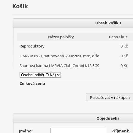
Košík
Obsah košíku
Název položky
Cena / kus
Reproduktory
0 Kč
HARVIA 8x21, satinovaná, 790x2090 mm, olše
0 Kč
Saunová kamna HARVIA Club Combi K13,5GS
0 Kč
Celková cena
Pokračovat v nákupu »
Objednávka
Jméno:
Příjmení: