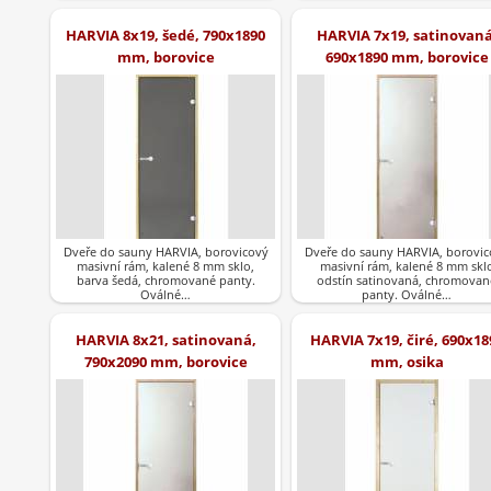
dřeva.Barva…
HARVIA 8x19, šedé, 790x1890
HARVIA 7x19, satinovaná
mm, borovice
690x1890 mm, borovice
Dveře do sauny HARVIA, borovicový
Dveře do sauny HARVIA, borovic
masivní rám, kalené 8 mm sklo,
masivní rám, kalené 8 mm skl
barva šedá, chromované panty.
odstín satinovaná, chromovan
Oválné…
panty. Oválné…
HARVIA 8x21, satinovaná,
HARVIA 7x19, čiré, 690x18
790x2090 mm, borovice
mm, osika