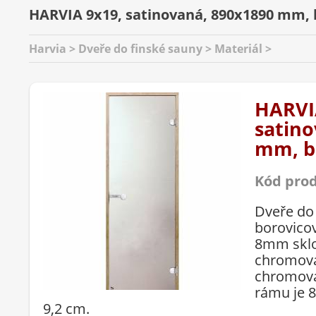
HARVIA 9x19, satinovaná, 890x1890 mm, 
Harvia > Dveře do finské sauny > Materiál >
HARVI
satino
mm, b
Kód pro
Dveře do
borovico
8mm sklo
chromova
chromova
rámu je 
9,2 cm.