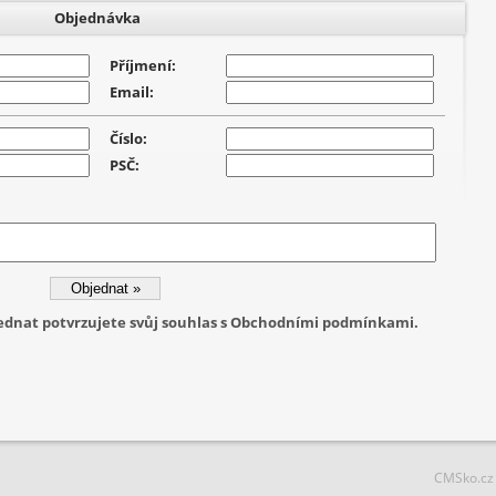
Objednávka
Příjmení:
Email:
Číslo:
PSČ:
jednat potvrzujete svůj souhlas s Obchodními podmínkami.
CMSko.cz