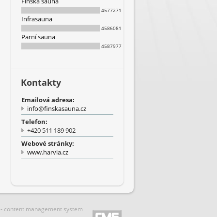
Finská sauna
4577271
Infrasauna
4586081
Parní sauna
4587977
Kontakty
Emailová adresa:
info@finskasauna.cz
Telefon:
+420 511 189 902
Webové stránky:
www.harvia.cz
 - content management system