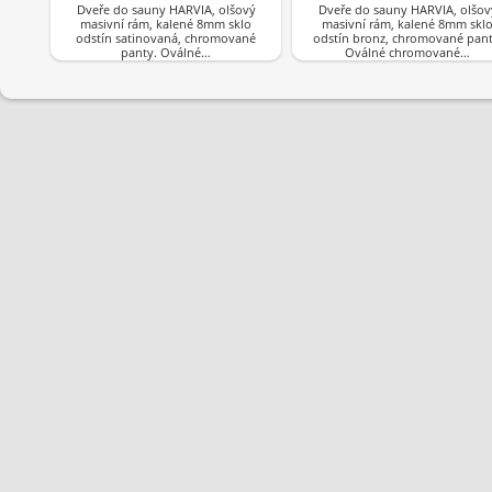
Dveře do sauny HARVIA, olšový
Dveře do sauny HARVIA, olšov
masivní rám, kalené 8mm sklo
masivní rám, kalené 8mm skl
odstín satinovaná, chromované
odstín bronz, chromované pant
panty. Oválné…
Oválné chromované…