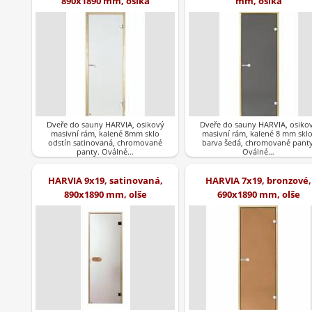
890x1890 mm, osika
mm, osika
Dveře do sauny HARVIA, osikový
Dveře do sauny HARVIA, osiko
masivní rám, kalené 8mm sklo
masivní rám, kalené 8 mm sklo
odstín satinovaná, chromované
barva šedá, chromované panty
panty. Oválné…
Oválné…
HARVIA 9x19, satinovaná,
HARVIA 7x19, bronzové,
890x1890 mm, olše
690x1890 mm, olše