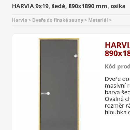
HARVIA 9x19, šedé, 890x1890 mm, osika
Harvia > Dveře do finské sauny > Materiál >
HARVIA
890x1
Kód pro
Dveře do
masivní 
barva še
Oválné c
rozměr r
hloubka d