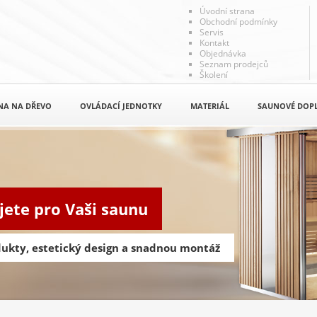
Úvodní strana
Obchodní podmínky
Servis
Kontakt
Objednávka
Seznam prodejců
Školení
NA NA DŘEVO
OVLÁDACÍ JEDNOTKY
MATERIÁL
SAUNOVÉ DOP
jete pro Vaši saunu
odukty, estetický design a snadnou montáž