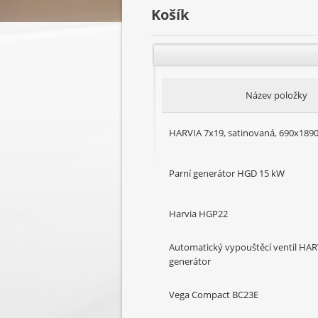
Košík
Název položky
HARVIA 7x19, satinovaná, 690x189
Parní generátor HGD 15 kW
Harvia HGP22
Automatický vypouštěcí ventil HAR
generátor
Vega Compact BC23E