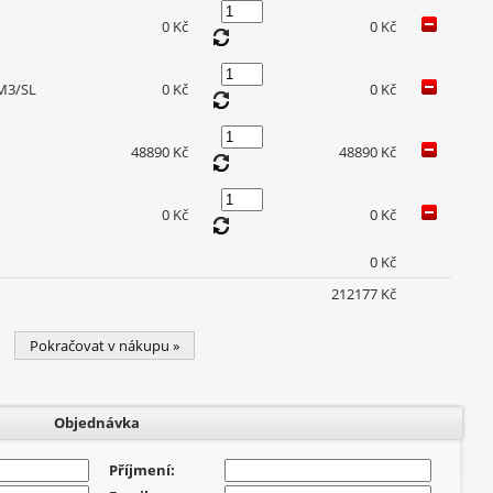
0 Kč
0 Kč
 M3/SL
0 Kč
0 Kč
48890 Kč
48890 Kč
0 Kč
0 Kč
0 Kč
212177 Kč
Pokračovat v nákupu »
Objednávka
Příjmení: