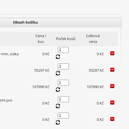
Obsah košíku
Cena /
Celková
Poček kusů
kus
cena
0 mm, osika
0 Kč
0 Kč
55297 Kč
55297 Kč
107990 Kč
107990 Kč
VIA pro
0 Kč
0 Kč
0 Kč
0 Kč