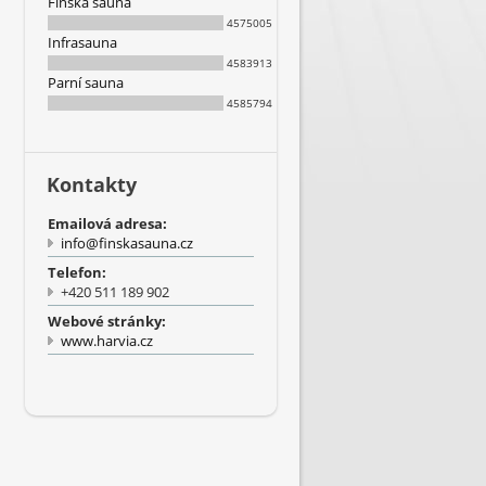
Finská sauna
4575005
Infrasauna
4583913
Parní sauna
4585794
Kontakty
Emailová adresa:
info@finskasauna.cz
Telefon:
+420 511 189 902
Webové stránky:
www.harvia.cz