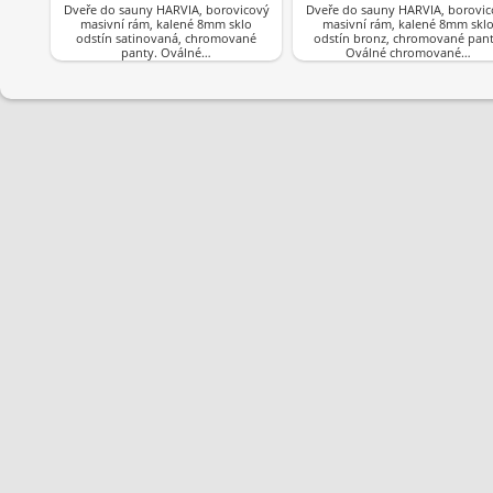
Dveře do sauny HARVIA, borovicový
Dveře do sauny HARVIA, borovic
masivní rám, kalené 8mm sklo
masivní rám, kalené 8mm skl
odstín satinovaná, chromované
odstín bronz, chromované pant
panty. Oválné…
Oválné chromované…