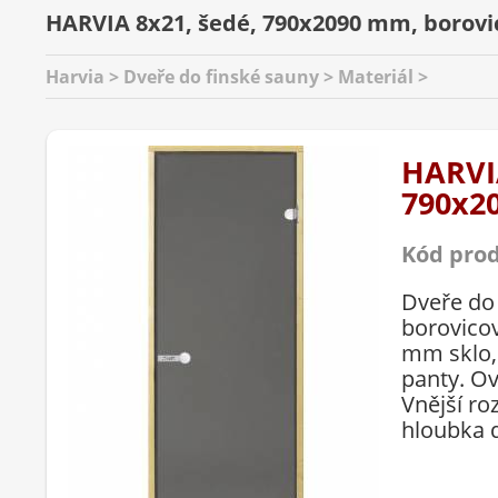
HARVIA 8x21, šedé, 790x2090 mm, borovi
Harvia > Dveře do finské sauny > Materiál >
HARVIA
790x2
Kód pro
Dveře do
borovicov
mm sklo,
panty. O
Vnější r
hloubka d