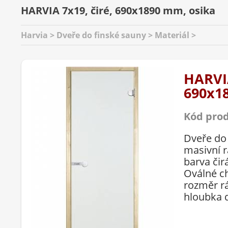
HARVIA 7x19, čiré, 690x1890 mm, osika
Harvia > Dveře do finské sauny > Materiál >
HARVIA
690x1
Kód pro
Dveře do
masivní 
barva čir
Oválné c
rozměr r
hloubka d