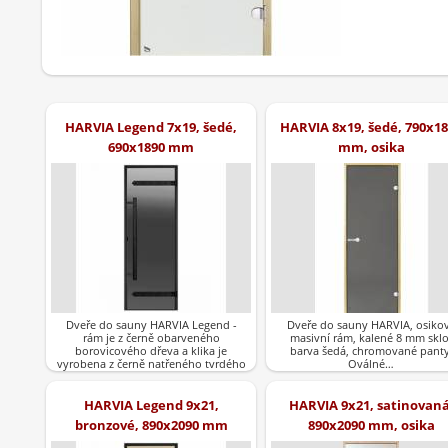
HARVIA Legend 7x19, šedé,
HARVIA 8x19, šedé, 790x1
690x1890 mm
mm, osika
Dveře do sauny HARVIA Legend -
Dveře do sauny HARVIA, osiko
rám je z černě obarveného
masivní rám, kalené 8 mm sklo
borovicového dřeva a klika je
barva šedá, chromované panty
vyrobena z černě natřeného tvrdého
Oválné…
dřeva.Barva…
HARVIA Legend 9x21,
HARVIA 9x21, satinovaná
bronzové, 890x2090 mm
890x2090 mm, osika