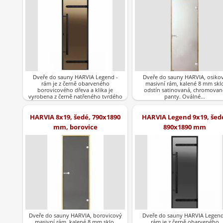
Dveře do sauny HARVIA Legend -
Dveře do sauny HARVIA, osiko
rám je z černě obarveného
masivní rám, kalené 8 mm skl
borovicového dřeva a klika je
odstín satinovaná, chromovan
vyrobena z černě natřeného tvrdého
panty. Oválné…
dřeva.Barva…
HARVIA 8x19, šedé, 790x1890
HARVIA Legend 9x19, šed
mm, borovice
890x1890 mm
Dveře do sauny HARVIA, borovicový
Dveře do sauny HARVIA Legend
masivní rám, kalené 8 mm sklo,
rám je z černě obarveného