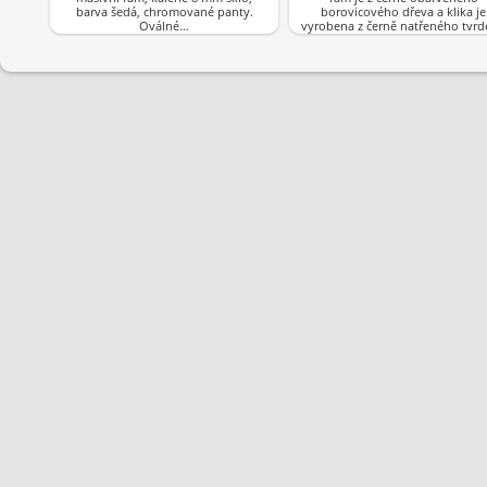
barva šedá, chromované panty.
borovicového dřeva a klika je
Oválné…
vyrobena z černě natřeného tvr
dřeva.Barva…