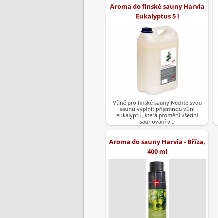
Aroma do finské sauny Harvia
Eukalyptus 5 l
Vůně pro finské sauny Nechte svou
saunu vyplnit příjemnou vůní
eukalyptu, která promění všední
saunování v…
Aroma do sauny Harvia - Bříza,
400 ml