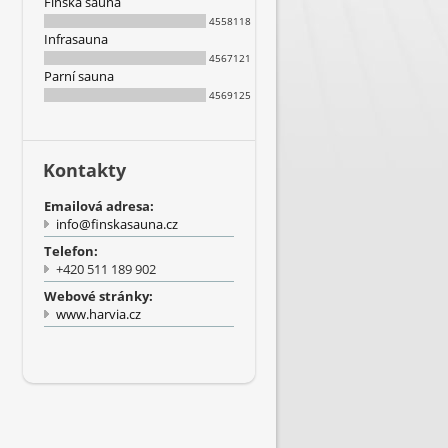
Finská sauna
4558118
Infrasauna
4567121
Parní sauna
4569125
Kontakty
Emailová adresa:
info@finskasauna.cz
Telefon:
+420 511 189 902
Webové stránky:
www.harvia.cz