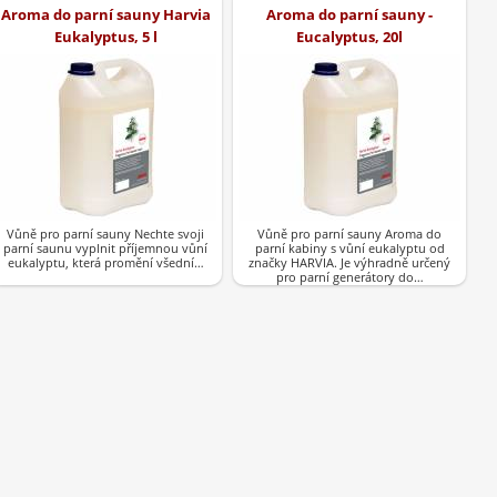
Aroma do parní sauny Harvia
Aroma do parní sauny -
Eukalyptus, 5 l
Eucalyptus, 20l
Vůně pro parní sauny Nechte svoji
Vůně pro parní sauny Aroma do
parní saunu vyplnit příjemnou vůní
parní kabiny s vůní eukalyptu od
eukalyptu, která promění všední…
značky HARVIA. Je výhradně určený
pro parní generátory do…