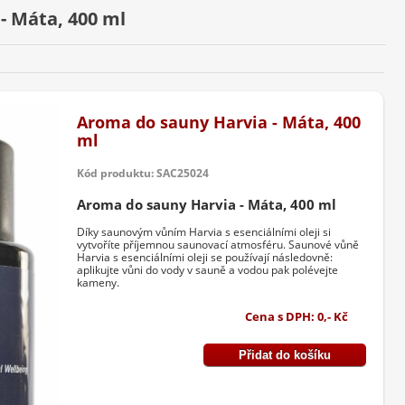
- Máta, 400 ml
Aroma do sauny Harvia - Máta, 400
ml
Kód produktu: SAC25024
Aroma do sauny Harvia - Máta, 400 ml
Díky saunovým vůním Harvia s esenciálními oleji si
vytvoříte příjemnou saunovací atmosféru. Saunové vůně
Harvia s esenciálními oleji se používají následovně:
aplikujte vůni do vody v sauně a vodou pak polévejte
kameny.
Cena s DPH: 0,- Kč