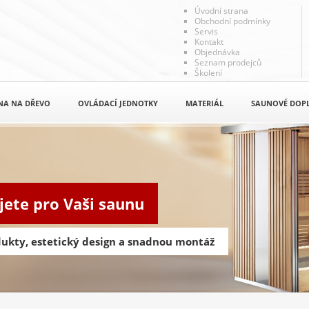
Úvodní strana
Obchodní podmínky
Servis
Kontakt
Objednávka
Seznam prodejců
Školení
NA NA DŘEVO
OVLÁDACÍ JEDNOTKY
MATERIÁL
SAUNOVÉ DOP
jete pro Vaši saunu
odukty, estetický design a snadnou montáž