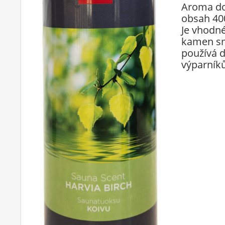
Aroma do
obsah 400
Je vhodn
kamen sm
používá 
výparníků