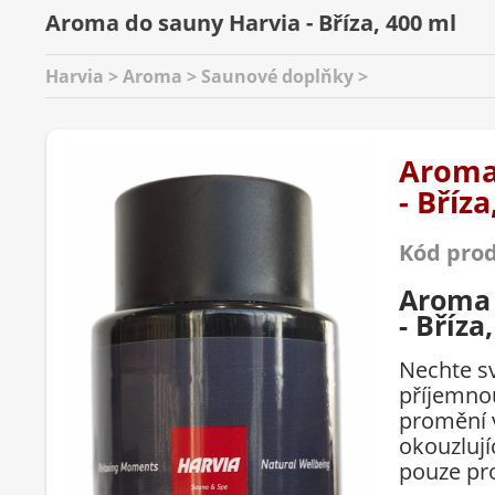
Aroma do sauny Harvia - Bříza, 400 ml
Harvia > Aroma > Saunové doplňky >
Aroma
- Bříza
Kód pro
Aroma 
- Bříza
Nechte sv
příjemnou
promění 
okouzlují
pouze pro