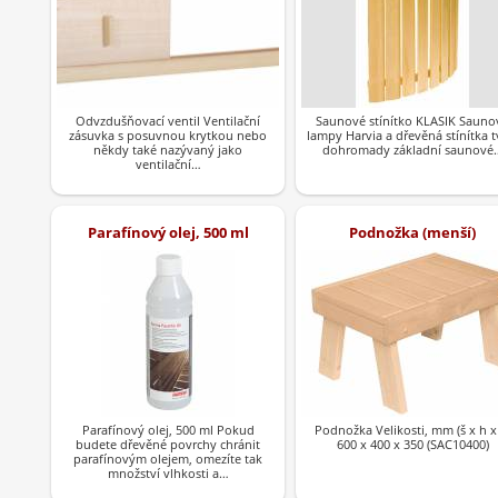
Odvzdušňovací ventil Ventilační
Saunové stínítko KLASIK Sauno
zásuvka s posuvnou krytkou nebo
lampy Harvia a dřevěná stínítka t
někdy také nazývaný jako
dohromady základní saunové
ventilační…
Parafínový olej, 500 ml
Podnožka (menší)
Parafínový olej, 500 ml Pokud
Podnožka Velikosti, mm (š x h x
budete dřevěné povrchy chránit
600 x 400 x 350 (SAC10400)
parafínovým olejem, omezíte tak
množství vlhkosti a…