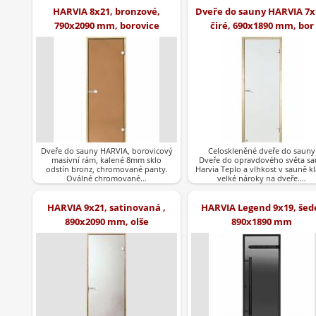
HARVIA 8x21, bronzové,
Dveře do sauny HARVIA 7x
790x2090 mm, borovice
čiré, 690x1890 mm, bor
Dveře do sauny HARVIA, borovicový
Celoskleněné dveře do saun
masivní rám, kalené 8mm sklo
Dveře do opravdového světa s
odstín bronz, chromované panty.
Harvia Teplo a vlhkost v sauně k
Oválné chromované…
velké nároky na dveře.…
HARVIA 9x21, satinovaná ,
HARVIA Legend 9x19, šed
890x2090 mm, olše
890x1890 mm