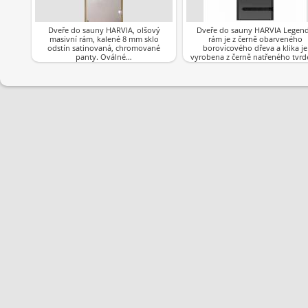
Dveře do sauny HARVIA, olšový
Dveře do sauny HARVIA Legend
masivní rám, kalené 8 mm sklo
rám je z černě obarveného
odstín satinovaná, chromované
borovicového dřeva a klika je
panty. Oválné…
vyrobena z černě natřeného tvr
dřeva.Barva…