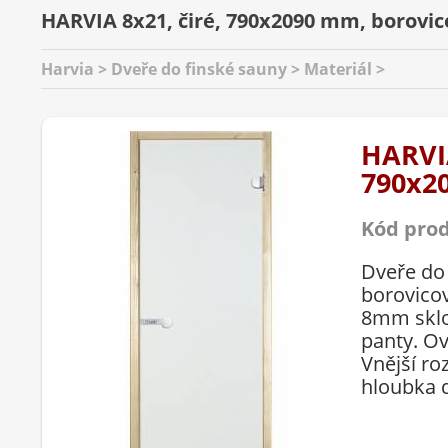
HARVIA 8x21, čiré, 790x2090 mm, borovic
Harvia > Dveře do finské sauny > Materiál >
HARVIA
790x2
Kód pro
Dveře do
borovico
8mm sklo
panty. O
Vnější r
hloubka d