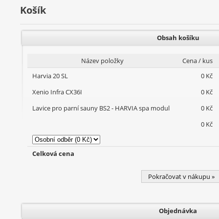
Košík
Obsah košíku
Název položky
Cena / kus
Harvia 20 SL
0 Kč
Xenio Infra CX36I
0 Kč
Lavice pro parní sauny BS2 - HARVIA spa modul
0 Kč
0 Kč
Celková cena
Pokračovat v nákupu »
Objednávka