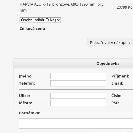
HARVIA ALU 7x19, bronzové, 690x1890 mm, bílý
20799 Kč
rám
Celková cena
Pokračovat v nákupu »
Objednávka
Jméno:
Příjmení:
Telefon:
Email:
Ulice:
Číslo:
Město:
PSČ:
Poznámka: