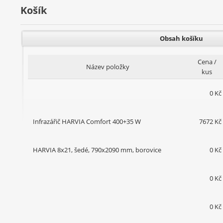
Košík
Obsah košíku
Cena /
Název položky
kus
0 Kč
Infrazářič HARVIA Comfort 400+35 W
7672 Kč
HARVIA 8x21, šedé, 790x2090 mm, borovice
0 Kč
0 Kč
0 Kč