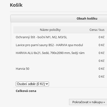
Košík
Obsah košíku
Název položky
Cena / kus
Ochranný štít - boční M1, M2, M3/SL
0 Kč
Lavice pro parní sauny BS2 - HARVIA spa modul
0 Kč
HARVIA ALU 8x21, šedé, 790x2090 mm, šedý rám
0 Kč
0 Kč
Harvia 50
0 Kč
0 Kč
Celková cena
Pokračovat v nákupu »