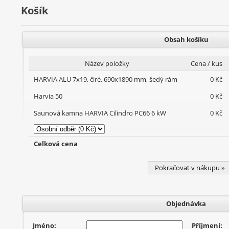
Košík
Obsah košíku
Název položky
Cena / kus
HARVIA ALU 7x19, čiré, 690x1890 mm, šedý rám
0 Kč
Harvia 50
0 Kč
Saunová kamna HARVIA Cilindro PC66 6 kW
0 Kč
Celková cena
Pokračovat v nákupu »
Objednávka
Jméno:
Příjmení: