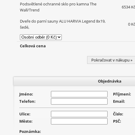
Podsvětlené ochranné sklo pro kamna The
6534 K
Wall/Trend
Dveře do parní sauny ALU HARVIA Legend 8x19,
0 K
šedé,
Celková cena
Pokračovat v nákupu »
Objednávka
Jméno:
Příjmení:
Telefon:
Email:
Ulice:
Číslo:
Město:
PSČ:
Poznámka: