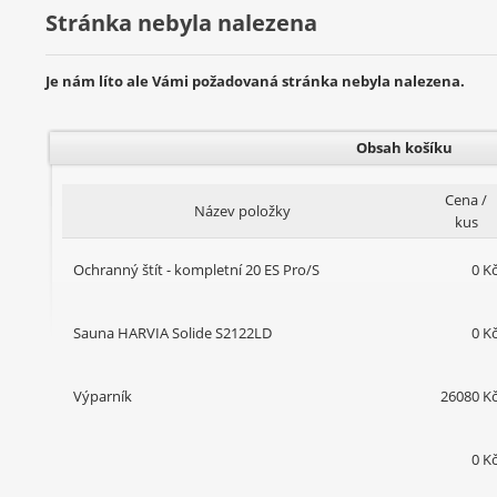
Stránka nebyla nalezena
Je nám líto ale Vámi požadovaná stránka nebyla nalezena.
Obsah košíku
Cena /
Název položky
kus
Ochranný štít - kompletní 20 ES Pro/S
0 K
Sauna HARVIA Solide S2122LD
0 K
Výparník
26080 K
0 K