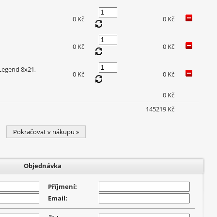
0 Kč
0 Kč
0 Kč
0 Kč
Legend 8x21,
0 Kč
0 Kč
0 Kč
145219 Kč
Pokračovat v nákupu »
Objednávka
Příjmení:
Email: