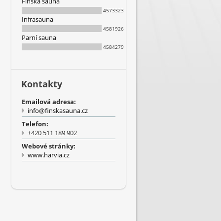
Finská sauna
4573323
Infrasauna
4581926
Parní sauna
4584279
Kontakty
Emailová adresa:
info@finskasauna.cz
Telefon:
+420 511 189 902
Webové stránky:
www.harvia.cz