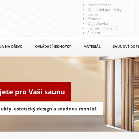
Úvodní strana
Obchodní podmínky
Servis
Kontakt
Objednávka
Seznam prodejců
Školení
NA NA DŘEVO
OVLÁDACÍ JEDNOTKY
MATERIÁL
SAUNOVÉ DOP
jete pro Vaši saunu
odukty, estetický design a snadnou montáž