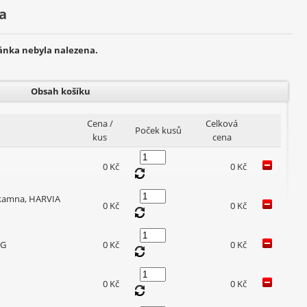
a
ránka nebyla nalezena.
Obsah košíku
Cena /
Celková
Poček kusů
kus
cena
0 Kč
0 Kč
 kamna, HARVIA
0 Kč
0 Kč
5G
0 Kč
0 Kč
0 Kč
0 Kč