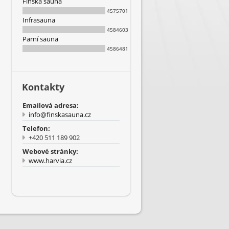
Finská sauna
4575701
Infrasauna
4584603
Parní sauna
4586481
Kontakty
Emailová adresa:
info@finskasauna.cz
Telefon:
+420 511 189 902
Webové stránky:
www.harvia.cz