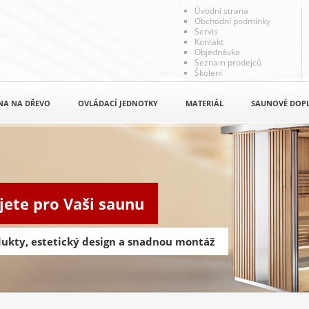
Úvodní strana
Obchodní podmínky
Servis
Kontakt
Objednávka
Seznam prodejců
Školení
NA NA DŘEVO
OVLÁDACÍ JEDNOTKY
MATERIÁL
SAUNOVÉ DOP
jete pro Vaši saunu
odukty, estetický design a snadnou montáž