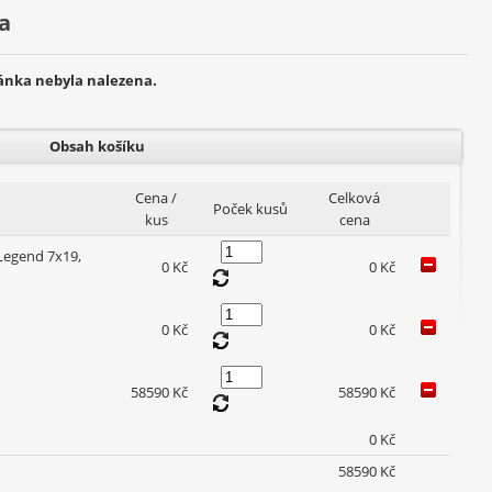
a
ránka nebyla nalezena.
Obsah košíku
Cena /
Celková
Poček kusů
kus
cena
Legend 7x19,
0 Kč
0 Kč
0 Kč
0 Kč
58590 Kč
58590 Kč
0 Kč
58590 Kč